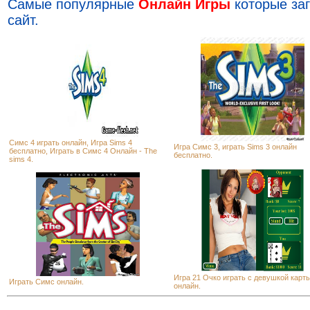
Самые популярные
Онлайн Игры
которые заг
сайт.
Симс 4 играть онлайн, Игра Sims 4
Игра Симс 3, играть Sims 3 онлайн
бесплатно, Играть в Симс 4 Онлайн - The
бесплатно.
sims 4.
Игра 21 Очко играть с девушкой карт
Играть Симс онлайн.
онлайн.