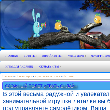
ГЛАВНАЯ
3D ИГРЫ
ОНЛАЙН ИГРЫ
ФЛЕШ ИГРЫ
МУЛЬТФИЛЬМ
ИГРЫ ДЛЯ АНДРОИД
СКАЧАТЬ ИГРЫ
Главная
»
Онлайн игры
»
Игры пользователей
»
Леталки
СЛОЖНЫЙ ПОЛЕТ ИГРАТЬ ОНЛАЙН
В этой весьма радужной и увлекате
занимательной игрушке леталке вы 
под управляете самолётиком. Ваша