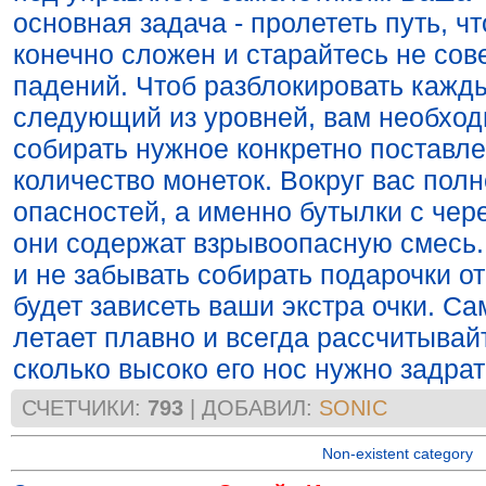
основная задача - пролететь путь, чт
конечно сложен и старайтесь не со
падений. Чтоб разблокировать кажд
следующий из уровней, вам необхо
собирать нужное конкретно поставл
количество монеток. Вокруг вас полн
опасностей, а именно бутылки с чер
они содержат взрывоопасную смесь.
и не забывать собирать подарочки от
будет зависеть ваши экстра очки. Са
летает плавно и всегда рассчитывай
сколько высоко его нос нужно задрат
СЧЕТЧИКИ
:
793
|
ДОБАВИЛ
:
SONIC
Non-existent category