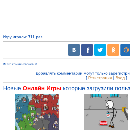
Игру играли:
711
раз
Всего комментариев
:
0
Добавлять комментарии могут только зарегистр
[
Регистрация
|
Вход
]
Новые
Онлайн Игры
которые загрузили польз