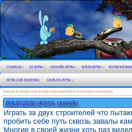
ГЛАВНАЯ
3D ИГРЫ
ОНЛАЙН ИГРЫ
ФЛЕШ ИГРЫ
МУЛЬТФИЛЬМ
ИГРЫ ДЛЯ АНДРОИД
СКАЧАТЬ ИГРЫ
Главная
»
Онлайн игры
»
Игры пользователей
»
Логические симуляторы
BULDOZERS ИГРАТЬ ОНЛАЙН
Играть за двух строителей что пыта
пробить себе путь сквозь завалы ка
Многие в своей жизни хоть раз виде