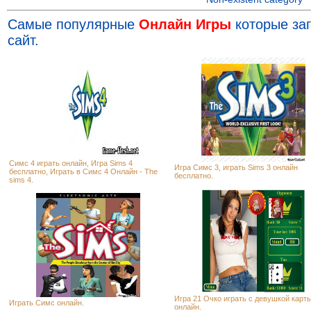
Самые популярные
Онлайн Игры
которые заг
сайт.
Симс 4 играть онлайн, Игра Sims 4
Игра Симс 3, играть Sims 3 онлайн
бесплатно, Играть в Симс 4 Онлайн - The
бесплатно.
sims 4.
Игра 21 Очко играть с девушкой карт
Играть Симс онлайн.
онлайн.