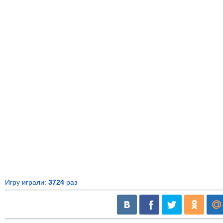
Игру играли:
3724
раз