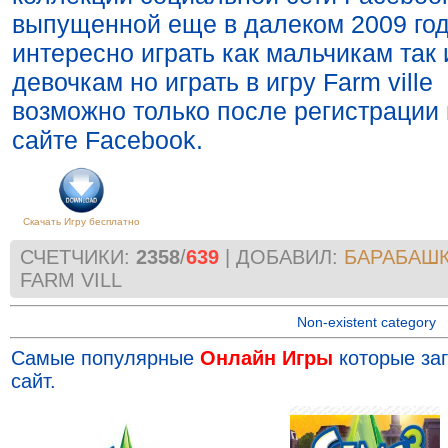
выпущенной еще в далеком 2009 год
интересно играть как мальчикам так 
девочкам но играть в игру Farm ville
возможно только после регистрации
сайте Facebook.
Скачать Игру
бесплатно
СЧЕТЧИКИ
:
2358
/
639
|
ДОБАВИЛ
:
БАРАБАШ
FARM VILL
Non-existent category
Самые популярные
Онлайн Игры
которые заг
сайт.