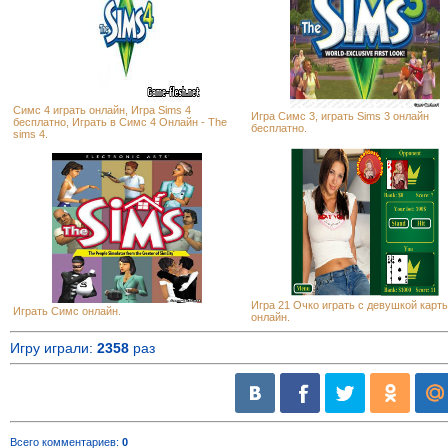
Симс 4 играть онлайн, Игра Sims 4
Игра Симс 3, играть Sims 3 онлайн
бесплатно, Играть в Симс 4 Онлайн - The
бесплатно.
sims 4.
Игра 21 Очко играть с девушкой карт
Играть Симс онлайн.
онлайн.
Игру играли:
2358
раз
Всего комментариев
:
0