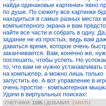
найди одинаковые картинки» явно п
по душе. По сюжету все картинки бу
находиться в самых разных местах 
компьютерного экрана и вам предсто
найти все части и собрать в одну. Да
задание не из простых, ведь вам да
даваться время, которое очень быст
заканчивается. Вам, конечно же, ну
поспешить, чтобы успеть. Но успока
то, что вам не нужно устанавливать э
на компьютер, а можно лишь только
запустить ее. А вот управление в иг
очень простое - компьютерная мышк
Удачи в виртуальных поисках!
СЧЕТЧИКИ
:
1185
|
ДОБАВИЛ
:
ZARATU