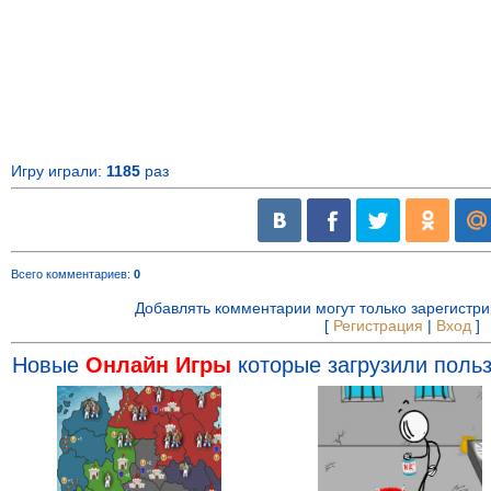
Игру играли:
1185
раз
Всего комментариев
:
0
Добавлять комментарии могут только зарегистр
[
Регистрация
|
Вход
]
Новые
Онлайн Игры
которые загрузили польз