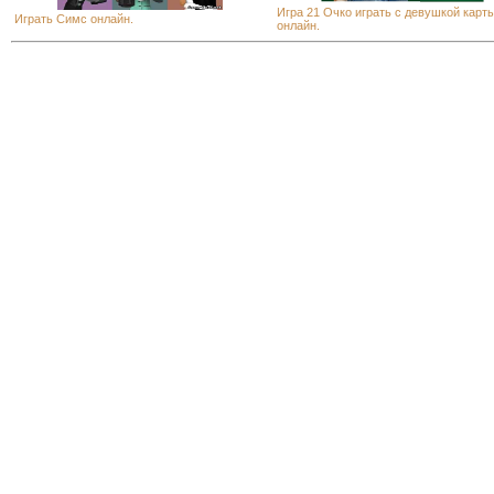
Игра 21 Очко играть с девушкой карт
Играть Симс онлайн.
онлайн.