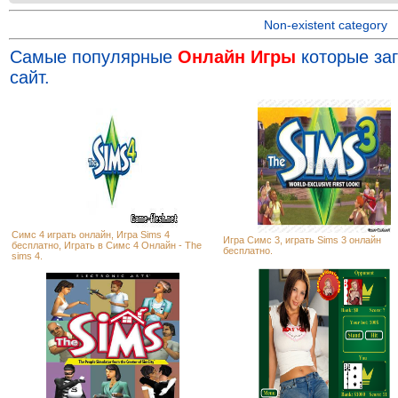
Non-existent category
Самые популярные
Онлайн Игры
которые заг
сайт.
Симс 4 играть онлайн, Игра Sims 4
Игра Симс 3, играть Sims 3 онлайн
бесплатно, Играть в Симс 4 Онлайн - The
бесплатно.
sims 4.