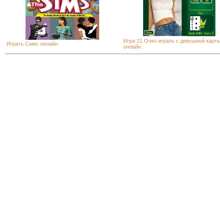
Игра 21 Очко играть с девушкой карт
Играть Симс онлайн.
онлайн.