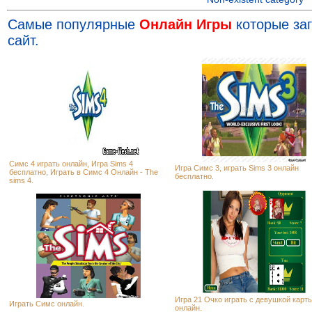
Самые популярные
Онлайн Игры
которые заг
сайт.
Симс 4 играть онлайн, Игра Sims 4
Игра Симс 3, играть Sims 3 онлайн
бесплатно, Играть в Симс 4 Онлайн - The
бесплатно.
sims 4.
Игра 21 Очко играть с девушкой карт
Играть Симс онлайн.
онлайн.