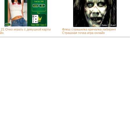
 21 Очко играть с девушкой карты
Флеш страшилка кричалка лабиринт
йн.
Страшная точка игра онлайн