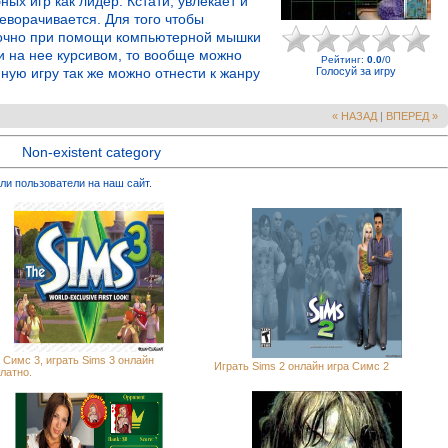
ых игр как лидер. Кстати, увлекает и
реворачивается. Для того чтобы
аточно при помощи компьютерной мышки
и на нее курсивом, то вообще можно
Рейтинг
:
0.0
/
0
нную игру так же можно отнести к жанру
Голосуй за игру
« НАЗАД
|
ВПЕРЕД »
Non-existent category
ли пользователи на наш сайт.
 Симс 3, играть Sims 3 онлайн
Играть Sims 2 онлайн игра Симс 2
латно.