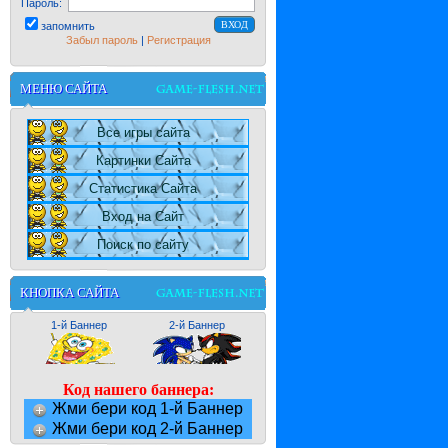
Пароль:
запомнить
Забыл пароль
|
Регистрация
МЕНЮ САЙТА
Все игры сайта
Картинки Сайта
Статистика Сайта
Вход на Сайт
Поиск по сайту
КНОПКА САЙТА
1-й Баннер
2-й Баннер
Код нашего баннера:
Жми бери код 1-й Баннер
Жми бери код 2-й Баннер