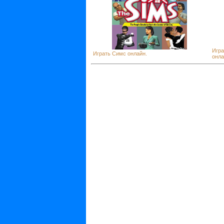
Игра
Играть Симс онлайн.
онла