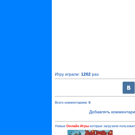
Игру играли:
1202
раз
Всего комментариев
:
0
Добавлять комментари
Новые
Онлайн Игры
которые загрузили пользоват