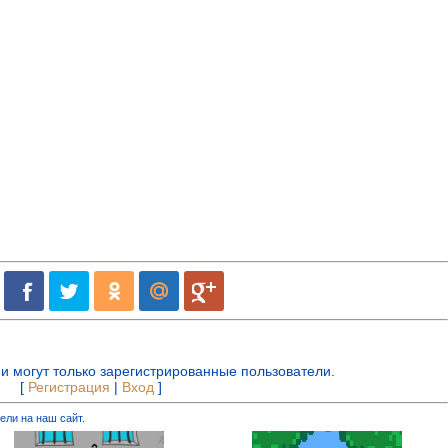
и могут только зарегистрированные пользователи.
[
Регистрация
|
Вход
]
ели на наш сайт.