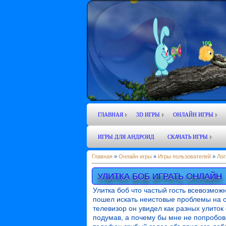
ГЛАВНАЯ
3D ИГРЫ
ОНЛАЙН ИГРЫ
ИГРЫ ДЛЯ АНДРОИД
СКАЧАТЬ ИГРЫ
Главная
»
Онлайн игры
»
Игры пользователей
»
Лог
УЛИТКА БОБ ИГРАТЬ ОНЛАЙН
Улитка боб что частый гость всевозмо
пошел искать неистовые проблемы на 
телевизор он увидел как разных улиток
подумав, а почему бы мне не попробов