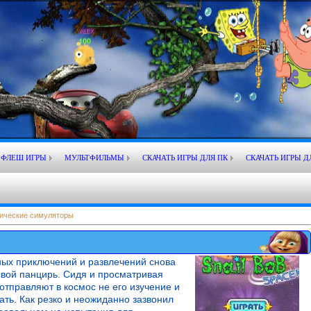
ФЛЕШ ИГРЫ
МУЛЬТФИЛЬМЫ
СКАЧАТЬ ИГРЫ ДЛЯ ПК
СКАЧАТЬ ИГРЫ Д
ические симуляторы
жных приключений и развлечений снова
свой панцирь. Сидя и просматривая
 отправляют в космос не его изучение и
ать. Как резко и неожиданно зазвонил