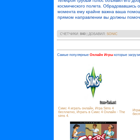
телефон грубый голос объявил его до
космического полета. Обрадовавшись он
момента ему крайне важна ваша помощь
прямом направлении вы должны помочь
СЧЕТЧИКИ
:
840
|
ДОБАВИЛ
:
SONIC
Самые популярные
Онлайн Игры
которые загрузи
Симс 4 играть онлайн, Игра Sims 4
Игра
бесплатно, Играть в Симс 4 Онлайн - The
бесп
sims 4.