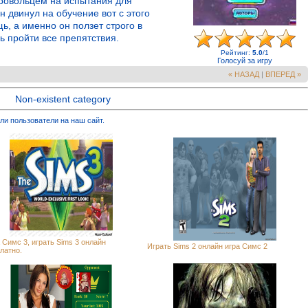
бровольцем на испытания для
 двинул на обучение вот с этого
, а именно он ползет строго в
 пройти все препятствия.
Рейтинг
:
5.0
/
1
Голосуй за игру
« НАЗАД
|
ВПЕРЕД »
Non-existent category
ли пользователи на наш сайт.
 Симс 3, играть Sims 3 онлайн
Играть Sims 2 онлайн игра Симс 2
латно.