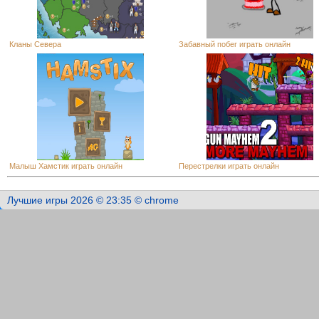
Кланы Севера
Забавный побег играть онлайн
Малыш Хамстик играть онлайн
Перестрелки играть онлайн
Лучшие игры 2026 © 23:35 © chrome