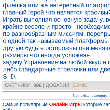
флешка или же интересный платфо
главный герой что является красивый
Играть выполняя основную задачу, в
крайне весело и просто - необходимо
по разнообразным миссиям, перепр
с одной так называемый платформы
другую будьте осторожны они меняю
размеры что иногда усложняет
задачу.Управление:на любой вкус и 
либо стандартные стрелочки или две
S, D.
СЧЕТЧИКИ
:
896
|
ДОБАВИЛ
:
SONIC
Non-existent category
Самые популярные
Онлайн Игры
которые заг