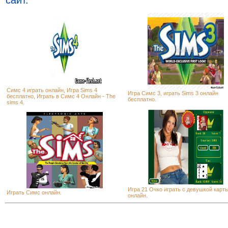
сайт.
Симс 4 играть онлайн, Игра Sims 4
Игра Симс 3, играть Sims 3 онлайн
бесплатно, Играть в Симс 4 Онлайн - The
бесплатно.
sims 4.
Игра 21 Очко играть с девушкой карт
Играть Симс онлайн.
онлайн.