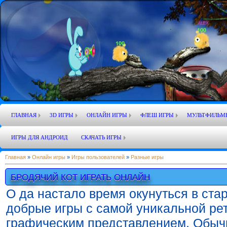
ГЛАВНАЯ
3D ИГРЫ
ОНЛАЙН ИГРЫ
ФЛЕШ ИГРЫ
МУЛЬТФИЛЬМ
ИГРЫ ДЛЯ АНДРОИД
СКАЧАТЬ ИГРЫ
Главная
»
Онлайн игры
»
Игры пользователей
»
Разные игры
БРОДЯЧИЙ КОТ ИГРАТЬ ОНЛАЙН
О да настало время окунуться в ста
добрые игры с самой уникальной ре
графическим представлением. Обыч