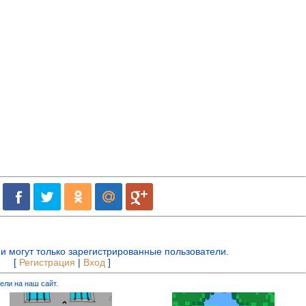
и могут только зарегистрированные пользователи.
[
Регистрация
|
Вход
]
ели на наш сайт.