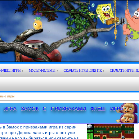
ФЛЕШ ИГРЫ
МУЛЬТФИЛЬМЫ
СКАЧАТЬ ИГРЫ ДЛЯ ПК
СКАЧАТЬ ИГРЫ Д
ные игры
 ИГРА ЗАМОК С ПРИЗРАКАМИ ФЛЕШ ИГРА
 в Замок с призраками игра из серии
гре про Дерека часть игры о нет уже
вами надо выбираться или свалить из