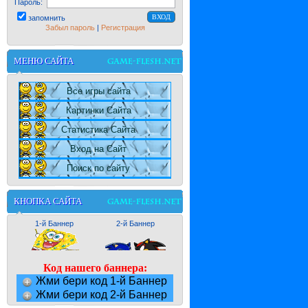
Пароль:
запомнить
Забыл пароль
|
Регистрация
МЕНЮ САЙТА
Все игры сайта
Картинки Сайта
Статистика Сайта
Вход на Сайт
Поиск по сайту
КНОПКА САЙТА
1-й Баннер
2-й Баннер
Код нашего баннера:
Жми бери код 1-й Баннер
Жми бери код 2-й Баннер