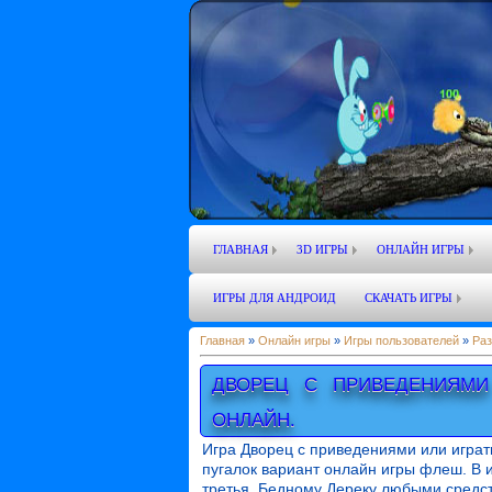
ГЛАВНАЯ
3D ИГРЫ
ОНЛАЙН ИГРЫ
ИГРЫ ДЛЯ АНДРОИД
СКАЧАТЬ ИГРЫ
Главная
»
Онлайн игры
»
Игры пользователей
»
Раз
ДВОРЕЦ С ПРИВЕДЕНИЯМИ
ОНЛАЙН.
Игра Дворец с приведениями или играть
пугалок вариант онлайн игры флеш. В и
третья. Бедному Дереку любыми средст