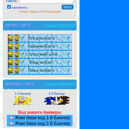
Пароль:
запомнить
Забыл пароль
|
Регистрация
МЕНЮ САЙТА
Все игры сайта
Картинки Сайта
Статистика Сайта
Вход на Сайт
Поиск по сайту
КНОПКА САЙТА
1-й Баннер
2-й Баннер
Код нашего баннера:
Жми бери код 1-й Баннер
Жми бери код 2-й Баннер