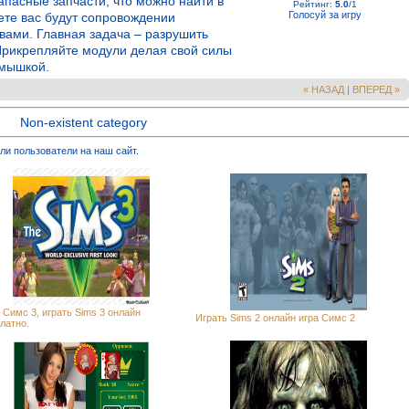
пасные запчасти, что можно найти в
Рейтинг
:
5.0
/
1
Голосуй за игру
ете вас будут сопровождении
вами. Главная задача – разрушить
 Прикрепляйте модули делая свой силы
 мышкой.
« НАЗАД
|
ВПЕРЕД »
Non-existent category
ли пользователи на наш сайт.
 Симс 3, играть Sims 3 онлайн
Играть Sims 2 онлайн игра Симс 2
латно.