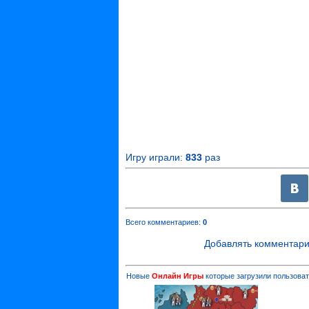
Игру играли:
833
раз
Всего комментариев
:
0
Добавлять комментари
Новые
Онлайн Игры
которые загрузили пользоват