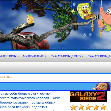
ФЛЕШ ИГРЫ
МУЛЬТФИЛЬМЫ
СКАЧАТЬ ИГРЫ ДЛЯ ПК
СКАЧАТЬ ИГРЫ Д
ные игры
ет из себя боевую логическую
ского галактического корабля. Также
обороне галактики против злобных
вная база всячески подлежит