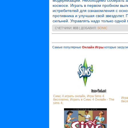
модернизации. Необходимо собирать за
космосе. Играть в первом пробном выл
истребителей для ознакомления с осно
противника и улучшая свой звездолет.
сильней. Управлять надо только одной
СЧЕТЧИКИ
:
833
|
ДОБАВИЛ
:
SONIC
Самые популярные
Онлайн Игры
которые загрузи
Симс 4 играть онлайн, Игра Sims 4
Игра
бесплатно, Играть в Симс 4 Онлайн - The
бесп
sims 4.