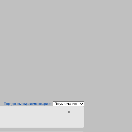
Порядок вывода комментариев:
0