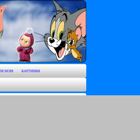
ЛЯ MOBI
КАРТИНКИ