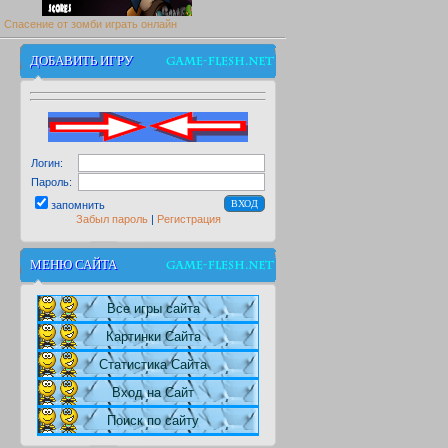
Спасение от зомби играть онлайн
ДОБАВИТЬ ИГРУ
Логин:
Пароль:
запомнить
Забыл пароль
|
Регистрация
МЕНЮ САЙТА
Все игры сайта
Картинки Сайта
Статистика Сайта
Вход на Сайт
Поиск по сайту