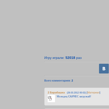
Игру играли:
52018
раз
Всего комментариев
:
2
2
Барабашка
[
Материал
]
(29.03.2012 00:02)
Молодец САНЧЕС загружай!