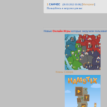
1
САНЧЕС
[
Материал
]
(28.03.2012 03:08)
Пользуйтесь я загрузил для вас
Новые
Онлайн Игры
которые загрузили пользоват
Кланы Севера