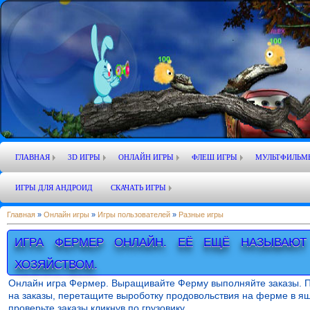
ГЛАВНАЯ
3D ИГРЫ
ОНЛАЙН ИГРЫ
ФЛЕШ ИГРЫ
МУЛЬТФИЛЬМ
ИГРЫ ДЛЯ АНДРОИД
СКАЧАТЬ ИГРЫ
Главная
»
Онлайн игры
»
Игры пользователей
»
Разные игры
ИГРА ФЕРМЕР ОНЛАЙН. ЕЁ ЕЩЁ НАЗЫВАЮТ
ХОЗЯЙСТВОМ.
Онлайн игра Фермер. Выращивайте Ферму выполняйте заказы. 
на заказы, перетащите выроботку продовольствия на ферме в ящ
проверьте заказы кликнув по грузовику.