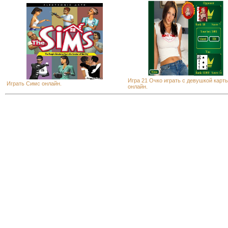
Игра 21 Очко играть с девушкой карт
Играть Симс онлайн.
онлайн.