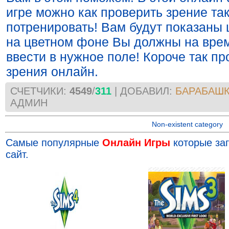
игре можно как проверить зрение так
потренировать! Вам будут показаны
на цветном фоне Вы должны на вре
ввести в нужное поле! Короче так пр
зрения онлайн.
СЧЕТЧИКИ
:
4549
/
311
|
ДОБАВИЛ
:
БАРАБАШ
АДМИН
Non-existent category
Самые популярные
Онлайн Игры
которые заг
сайт.