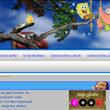
ФЛЕШ ИГРЫ
МУЛЬТФИЛЬМЫ
СКАЧАТЬ ИГРЫ ДЛЯ ПК
СКАЧАТЬ ИГРЫ Д
ные игры
 не дает покоя, ты
 поможет тебе.
ос соответствующий
 энергию твоего