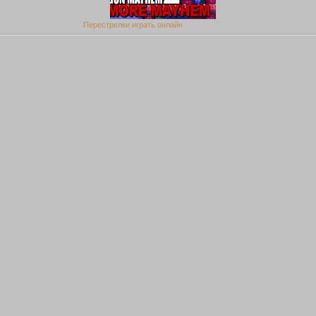
Перестрелки играть онлайн