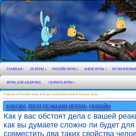
ГЛАВНАЯ
3D ИГРЫ
ОНЛАЙН ИГРЫ
ФЛЕШ ИГРЫ
МУЛЬТФИЛЬМ
ИГРЫ ДЛЯ АНДРОИД
СКАЧАТЬ ИГРЫ
Главная
»
Онлайн игры
»
Игры пользователей
»
Разные игры
КАКОВА ТВОЯ РЕАКЦИЯ ИГРАТЬ ОНЛАЙН
Как у вас обстоят дела с вашей реа
как вы думаете сложно ли будет для
совместить два таких свойства чело