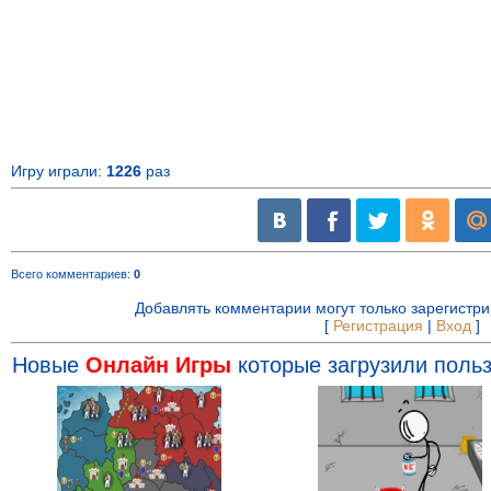
Игру играли:
1226
раз
Всего комментариев
:
0
Добавлять комментарии могут только зарегистр
[
Регистрация
|
Вход
]
Новые
Онлайн Игры
которые загрузили польз