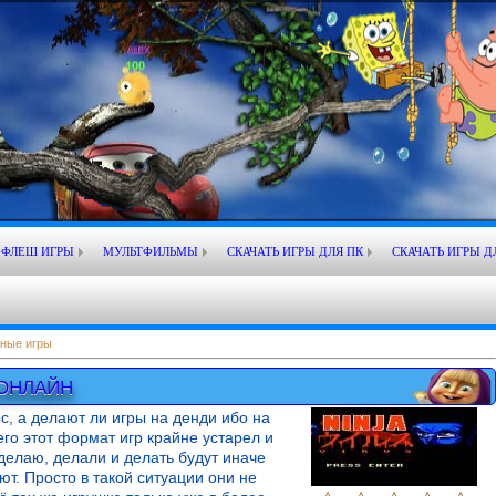
ФЛЕШ ИГРЫ
МУЛЬТФИЛЬМЫ
СКАЧАТЬ ИГРЫ ДЛЯ ПК
СКАЧАТЬ ИГРЫ Д
ные игры
 ОНЛАЙН
с, а делают ли игры на денди ибо на
его этот формат игр крайне устарел и
делаю, делали и делать будут иначе
уют. Просто в такой ситуации они не