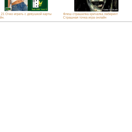
 21 Очко играть с девушкой карты
Флеш страшилка кричалка лабиринт
йн.
Страшная точка игра онлайн