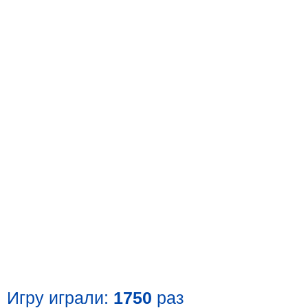
Игру играли:
1750
раз