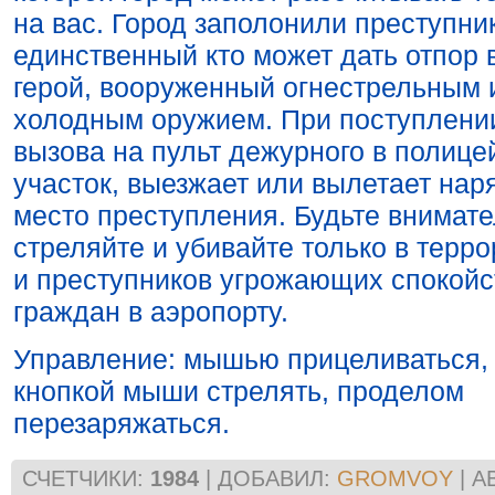
на вас. Город заполонили преступни
единственный кто может дать отпор
герой, вооруженный огнестрельным 
холодным оружием. При поступлени
вызова на пульт дежурного в полице
участок, выезжает или вылетает нар
место преступления. Будьте внимат
стреляйте и убивайте только в терр
и преступников угрожающих спокой
граждан в аэропорту.
Управление: мышью прицеливаться,
кнопкой мыши стрелять, проделом
перезаряжаться.
СЧЕТЧИКИ
:
1984
|
ДОБАВИЛ
:
GROMVOY
|
А