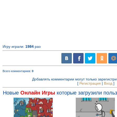
Игру играли:
1984
раз
Всего комментариев
:
0
Добавлять комментарии могут только зарегистр
[
Регистрация
|
Вход
]
Новые
Онлайн Игры
которые загрузили польз