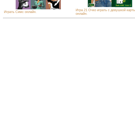
Игра 21 Очко играть с девушкой карт
Играть Симс онлайн.
онлайн.