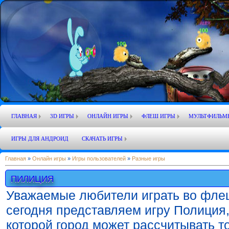
ГЛАВНАЯ
3D ИГРЫ
ОНЛАЙН ИГРЫ
ФЛЕШ ИГРЫ
МУЛЬТФИЛЬМ
ИГРЫ ДЛЯ АНДРОИД
СКАЧАТЬ ИГРЫ
Главная
»
Онлайн игры
»
Игры пользователей
»
Разные игры
ПИЛИЦИЯ
Уважаемые любители играть во фле
сегодня представляем игру Полиция,
которой город может рассчитывать т