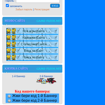
Пароль:
запомнить
Забыл пароль
|
Регистрация
МЕНЮ САЙТА
Все игры сайта
Картинки Сайта
Статистика Сайта
Вход на Сайт
Поиск по сайту
КНОПКА САЙТА
1-й Баннер
2-й Баннер
Код нашего баннера:
Жми бери код 1-й Баннер
Жми бери код 2-й Баннер