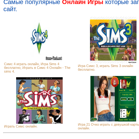
Самые популярные
Онлайн Игры
которые заг
сайт.
Симс 4 играть онлайн, Игра Sims 4
Игра Симс 3, играть Sims 3 онлайн
бесплатно, Играть в Симс 4 Онлайн - The
бесплатно.
sims 4.
Игра 21 Очко играть с девушкой карт
Играть Симс онлайн.
онлайн.