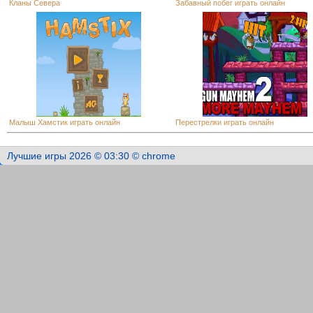
Кланы Севера
Забавный побег играть онлайн
Малыш Хамстик играть онлайн
Перестрелки играть онлайн
Лучшие игры 2026 © 03:30 © chrome