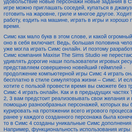
удовольствие новые персонажи новые задания в С
игре можно приглашать соседей, купаться в джакуз
готовить на жаровне, гриле и многое другое. Ходит
работу, ездить на машине, играть в игры и хорошо
время.
Симс как мало букв в этом слове, и какой огромны
оно в себя включает. Ведь, большая половина чел
уже могла играть Симс онлайн. И поэтому разрабо
Симс компания Maxisи The Sims Studio не перестаю
удивлять дорогие наши пользователи игровых рес
представляем совершенно новейший геймплей -
продолжение компьютерной игры Симс 4 играть о
бесплатно в стиле симулятора жизни – Симс. И ес
хотите с пользой провести время вы сможете без т
Симс 4 играть онлайн. Как и в предыдущих частях 
2, 3 вам предстоит реализовывать свои желания и 
помощью разнообразных персонажей, которых вы 
курировать на протяжении всего игрового процесса
ранее у каждого созданного персонажа была конеч
то в Симс 4 созданы уникальные Симс дополнения
Например, функциональность использования игры 