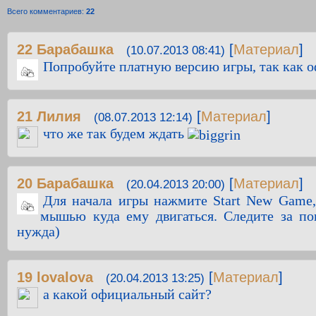
Всего комментариев
:
22
22
Барабашка
[
Материал
]
(10.07.2013 08:41)
Попробуйте платную версию игры, так как о
21
Лилия
[
Материал
]
(08.07.2013 12:14)
что же так будем ждать
20
Барабашка
[
Материал
]
(20.04.2013 20:00)
Для начала игры нажмите Start New Game,
мышью куда ему двигаться. Следите за пок
нужда)
19
lovalova
[
Материал
]
(20.04.2013 13:25)
а какой официальный сайт?