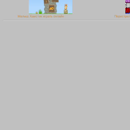
Малыш Хамстик играть онлайн
Перестрел