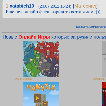
1
xatabich10
[
Материал
]
(23.07.2012 16:24)
Еще нет онлайн флеш варианта вот и ждемс)))
Добавлять комментарии 
Новые
Онлайн Игры
которые загрузили польз
Кланы Севера
Забавный 