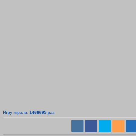
Игру играли:
1466695
раз