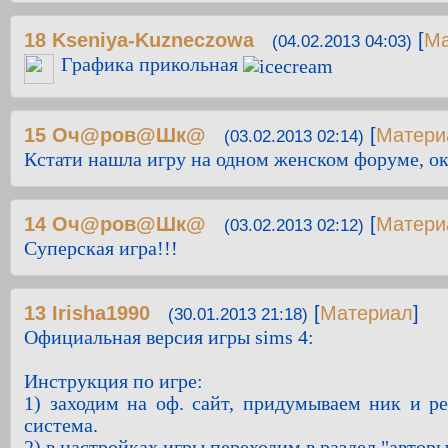
18
Kseniya-Kuzneczowa
[
Ма
(04.02.2013 04:03)
Графика прикольная
15
Оч@ров@Шк@
[
Матери
(03.02.2013 02:14)
Кстати нашла игру на одном женском форуме, ок
14
Оч@ров@Шк@
[
Матери
(03.02.2013 02:12)
Суперская игра!!!
13
Irisha1990
[
Материал
]
(30.01.2013 21:18)
Официальная версия игры sims 4:
Инструкция по игре:
1) заходим на оф. сайт, придумываем ник и ре
система.
2) в настройках игры переходим в раздел "автор