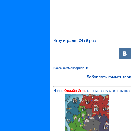
Игру играли:
2479
раз
Всего комментариев
:
0
Добавлять комментари
Новые
Онлайн Игры
которые загрузили пользоват