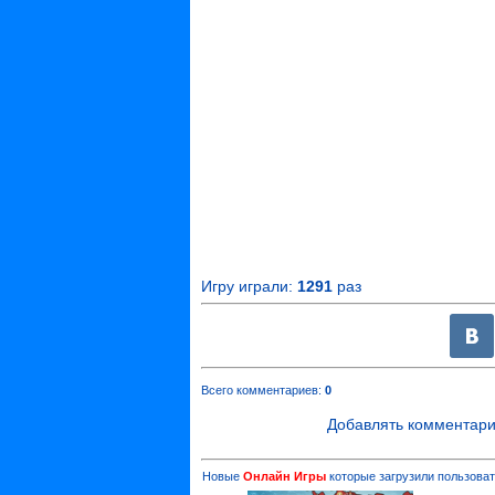
Игру играли:
1291
раз
Всего комментариев
:
0
Добавлять комментари
Новые
Онлайн Игры
которые загрузили пользоват