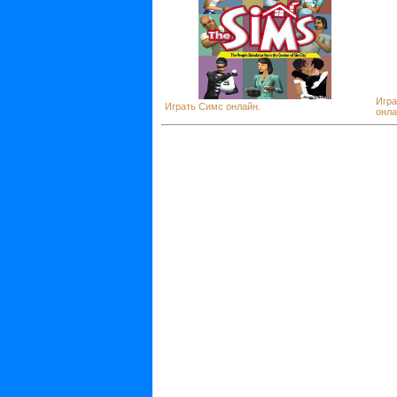
Игра
Играть Симс онлайн.
онла