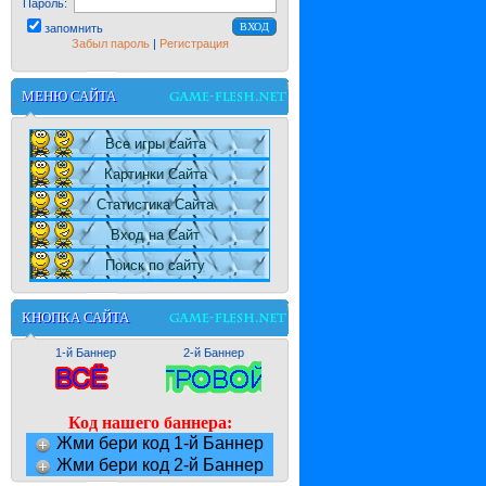
Пароль:
запомнить
Забыл пароль
|
Регистрация
МЕНЮ САЙТА
Все игры сайта
Картинки Сайта
Статистика Сайта
Вход на Сайт
Поиск по сайту
КНОПКА САЙТА
1-й Баннер
2-й Баннер
Код нашего баннера:
Жми бери код 1-й Баннер
Жми бери код 2-й Баннер