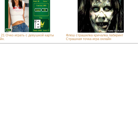
 21 Очко играть с девушкой карты
Флеш страшилка кричалка лабиринт
йн.
Страшная точка игра онлайн