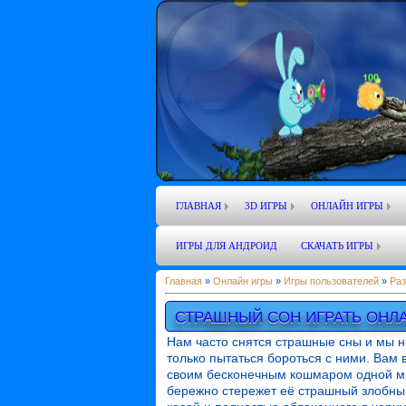
ГЛАВНАЯ
3D ИГРЫ
ОНЛАЙН ИГРЫ
ИГРЫ ДЛЯ АНДРОИД
СКАЧАТЬ ИГРЫ
Главная
»
Онлайн игры
»
Игры пользователей
»
Раз
СТРАШНЫЙ СОН ИГРАТЬ ОНЛ
Нам часто снятся страшные сны и мы н
только пытаться бороться с ними. Вам 
своим бесконечным кошмаром одной мил
бережно стережет её страшный злобный