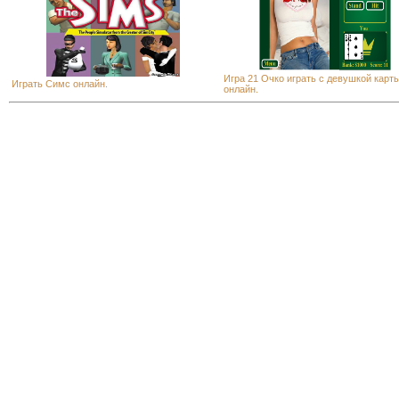
Игра 21 Очко играть с девушкой карт
Играть Симс онлайн.
онлайн.