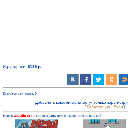
Игру играли:
6139
раз
Всего комментариев
:
0
Добавлять комментарии могут только зарегистр
[
Регистрация
|
Вход
]
Новые
Онлайн Игры
которые загрузили пользователи на наш сайт.