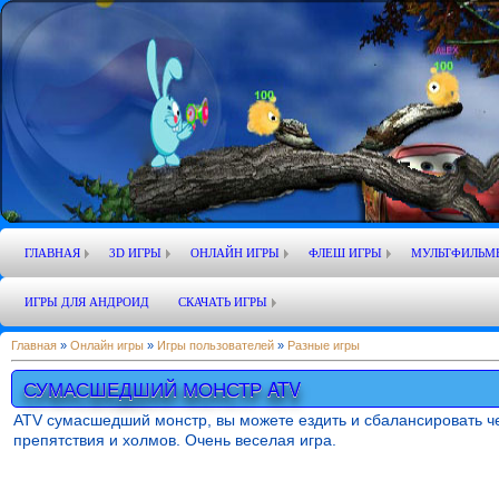
ГЛАВНАЯ
3D ИГРЫ
ОНЛАЙН ИГРЫ
ФЛЕШ ИГРЫ
МУЛЬТФИЛЬМ
ИГРЫ ДЛЯ АНДРОИД
СКАЧАТЬ ИГРЫ
Главная
»
Онлайн игры
»
Игры пользователей
»
Разные игры
СУМАСШЕДШИЙ МОНСТР ATV
ATV сумасшедший монстр, вы можете ездить и сбалансировать ч
препятствия и холмов. Очень веселая игра.