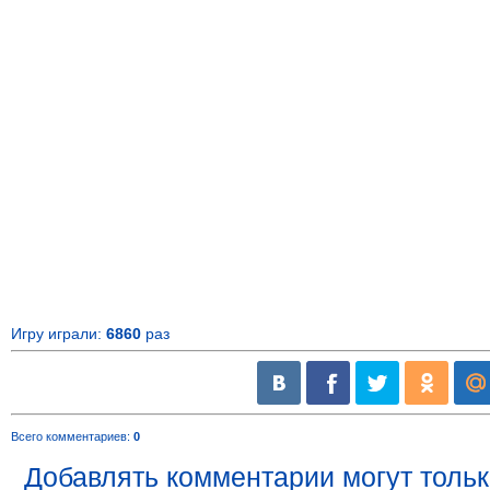
Игру играли:
6860
раз
Всего комментариев
:
0
Добавлять комментарии могут толь