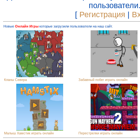
пользователи
[
Регистрация
|
В
Новые
Онлайн Игры
которые загрузили пользователи на наш сайт.
Кланы Севера
Забавный побег играть онлайн
Малыш Хамстик играть онлайн
Перестрелки играть онлайн