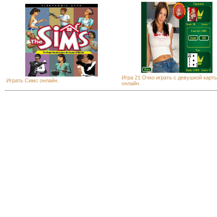
Игра 21 Очко играть с девушкой карт
Играть Симс онлайн.
онлайн.