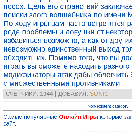
посох. Цель его странствий заключа
поиски злого волшебника по имени 
По ходу игры вам часто встретятся р
рода проблемы и ловушки от некото
избавиться возможно, а как от други
невозможно единственный выход то
обходить их. Помимо того, что вы д
играть вы сможете находить разного
модификаторы атак дабы облегчить 
с множественными противниками.
СЧЕТЧИКИ
:
1044
|
ДОБАВИЛ
:
SONIC
Non-existent category
Самые популярные
Онлайн Игры
которые заг
сайт.