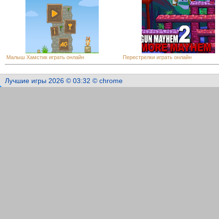
Малыш Хамстик играть онлайн
Перестрелки играть онлайн
Лучшие игры 2026 © 03:32 © chrome