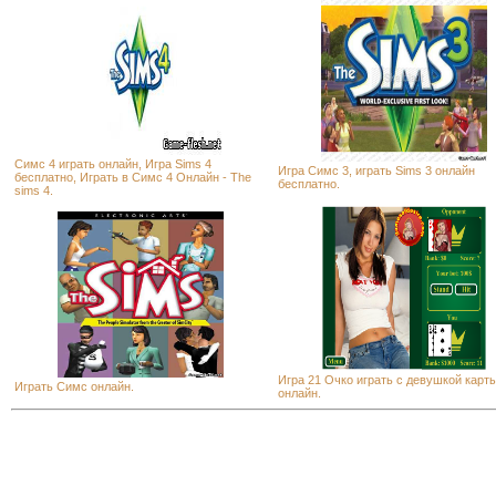
Симс 4 играть онлайн, Игра Sims 4
Игра Симс 3, играть Sims 3 онлайн
бесплатно, Играть в Симс 4 Онлайн - The
бесплатно.
sims 4.
Игра 21 Очко играть с девушкой карт
Играть Симс онлайн.
онлайн.