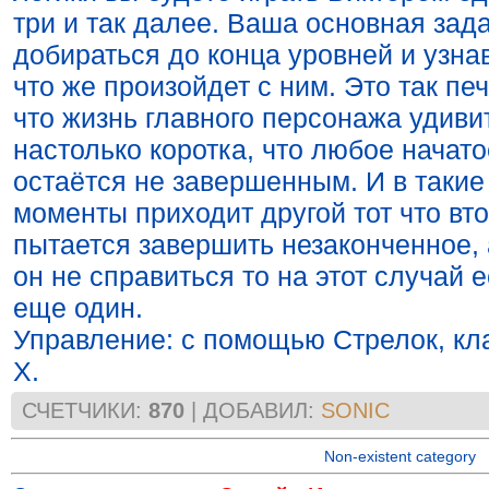
три и так далее. Ваша основная зад
добираться до конца уровней и узнав
что же произойдет с ним. Это так пе
что жизнь главного персонажа удиви
настолько коротка, что любое начат
остаётся не завершенным. И в такие
моменты приходит другой тот что вт
пытается завершить незаконченное, 
он не справиться то на этот случай е
еще один.
Управление: с помощью Стрелок, к
X.
СЧЕТЧИКИ
:
870
|
ДОБАВИЛ
:
SONIC
Non-existent category