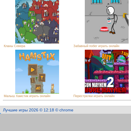
Кланы Севера
Забавный побег играть онлайн
Малыш Хамстик играть онлайн
Перестрелки играть онлайн
Лучшие игры 2026 © 12:18 © chrome