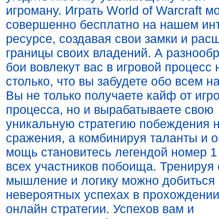
игроману. Играть World of Warcraft м
совершенно бесплатно на нашем ин
ресурсе, создавая свои замки и рас
границы своих владений. А разнооб
бои вовлекут вас в игровой процесс 
столько, что вы забудете обо всем на
Вы не только получаете кайф от игр
процесса, но и вырабатываете свою
уникальную стратегию побеждения н
сражения, а комбинируя таланты и 
мощь становитесь легендой номер 1
всех участников побоища. Тренируя 
мышление и логику можно добиться
невероятных успехах в прохождении
онлайн стратегии. Успехов вам и