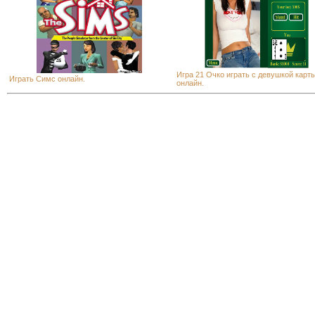
Игра 21 Очко играть с девушкой карт
Играть Симс онлайн.
онлайн.