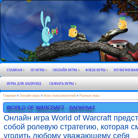
ГЛАВНАЯ
3D ИГРЫ
ОНЛАЙН ИГРЫ
ФЛЕШ ИГРЫ
МУЛЬТФИЛЬМ
ИГРЫ ДЛЯ АНДРОИД
СКАЧАТЬ ИГРЫ
Главная
»
Онлайн игры
»
Игры пользователей
»
Разные игры
WORLD OF WARCRAFT - ВАРКРАФТ
Онлайн игра World of Warcraft предс
собой ролевую стратегию, которая с
угодить любому уважающему себя