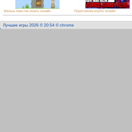
Малыш Хамстик играть онлайн
Перестрелки играть онлайн
Лучшие игры 2026 © 20:54 © chrome