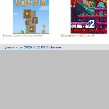
Малыш Хамстик играть онлайн
Перестрелки играть онлайн
Лучшие игры 2026 © 12:03 © chrome