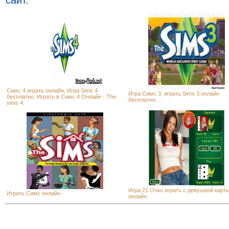
сайт.
Симс 4 играть онлайн, Игра Sims 4
Игра Симс 3, играть Sims 3 онлайн
бесплатно, Играть в Симс 4 Онлайн - The
бесплатно.
sims 4.
Игра 21 Очко играть с девушкой карт
Играть Симс онлайн.
онлайн.