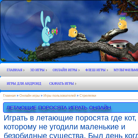
ГЛАВНАЯ
3D ИГРЫ
ОНЛАЙН ИГРЫ
ФЛЕШ ИГРЫ
МУЛЬТФИЛЬМ
ИГРЫ ДЛЯ АНДРОИД
СКАЧАТЬ ИГРЫ
Главная
»
Онлайн игры
»
Игры пользователей
»
Стрелялки
ЛЕТАЮЩИЕ ПОРОСЯТА ИГРАТЬ ОНЛАЙН
Играть в летающие поросята где кот,
которому не угодили маленькие и
безобидные существа. Был день ког