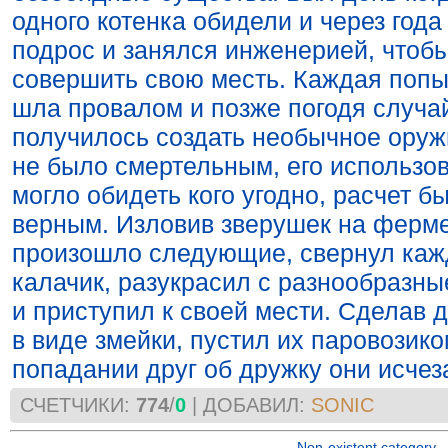
одного котенка обидели и через года
подрос и занялся инженерией, чтоб
совершить свою месть. Каждая попы
шла провалом и позже погодя случа
получилось создать необычное оруж
не было смертельным, его использо
могло обидеть кого угодно, расчет б
верным. Изловив зверушек на ферм
произошло следующие, свернул каж
калачик, разукрасил с разнообразны
и приступил к своей мести. Сделав 
в виде змейки, пустил их паровозико
попадании друг об дружку они исчез
СЧЕТЧИКИ
:
774
/
0
|
ДОБАВИЛ
:
SONIC
Non-existent category