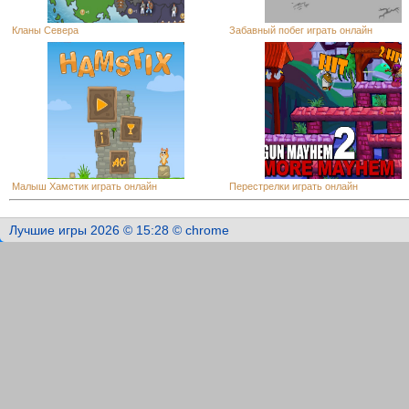
Кланы Севера
Забавный побег играть онлайн
Малыш Хамстик играть онлайн
Перестрелки играть онлайн
Лучшие игры 2026 © 15:28 © chrome