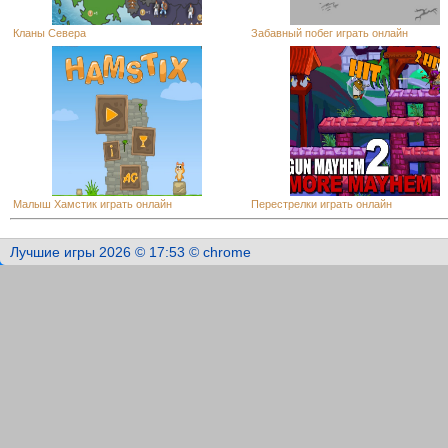
Кланы Севера
Забавный побег играть онлайн
Малыш Хамстик играть онлайн
Перестрелки играть онлайн
Лучшие игры 2026 © 17:53 © chrome