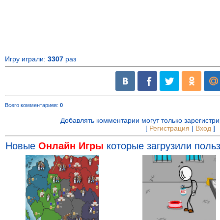
Игру играли:
3307
раз
Всего комментариев
:
0
Добавлять комментарии могут только зарегистр
[
Регистрация
|
Вход
]
Новые
Онлайн Игры
которые загрузили польз