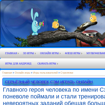
ГЛАВНАЯ
3D ИГРЫ
ОНЛАЙН ИГРЫ
ФЛЕШ ИГРЫ
МУЛЬТФИЛЬМ
ИГРЫ ДЛЯ АНДРОИД
СКАЧАТЬ ИГРЫ
Главная
»
Онлайн игры
»
Игры пользователей
»
Стрелялки
СЕРЬЁЗНЫЙ ЧЕЛОВЕК СЭМ ИГРАТЬ ОНЛАЙН
Главного героя человека по имени С
поневоле поймали и стали трениров
невероятных заданий обещая боль