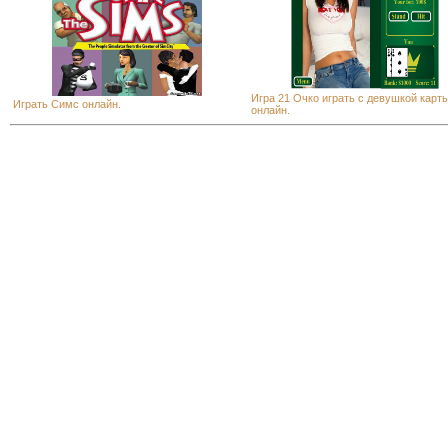
Игра 21 Очко играть с девушкой карт
Играть Симс онлайн.
онлайн.