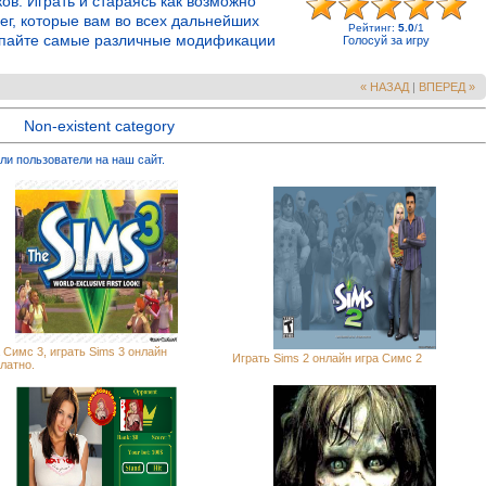
ов. Играть и стараясь как возможно
ег, которые вам во всех дальнейших
Рейтинг
:
5.0
/
1
упайте самые различные модификации
Голосуй за игру
« НАЗАД
|
ВПЕРЕД »
Non-existent category
ли пользователи на наш сайт.
 Симс 3, играть Sims 3 онлайн
Играть Sims 2 онлайн игра Симс 2
латно.