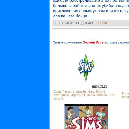
жалости расстреливайте этих противник
больше заработать на их убийствах ден
приключениях помогут вам или же пок
для вашего бойца.
СЧЕТЧИКИ
:
813
|
ДОБАВИЛ
:
SONIC
Самые популярные
Онлайн Игры
которые загрузи
Симс 4 играть онлайн, Игра Sims 4
Игра
бесплатно, Играть в Симс 4 Онлайн - The
бесп
sims 4.