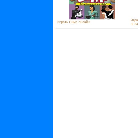
Игра
Играть Симс онлайн.
онла