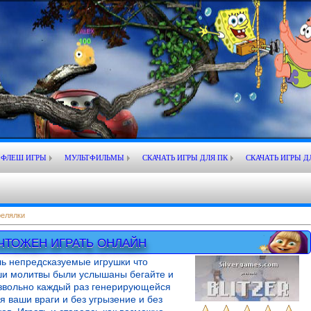
ФЛЕШ ИГРЫ
МУЛЬТФИЛЬМЫ
СКАЧАТЬ ИГРЫ ДЛЯ ПК
СКАЧАТЬ ИГРЫ Д
елялки
ЧТОЖЕН ИГРАТЬ ОНЛАЙН
ль непредсказуемые игрушки что
аши молитвы были услышаны бегайте и
звольно каждый раз генерирующейся
я ваши враги и без угрызение и без