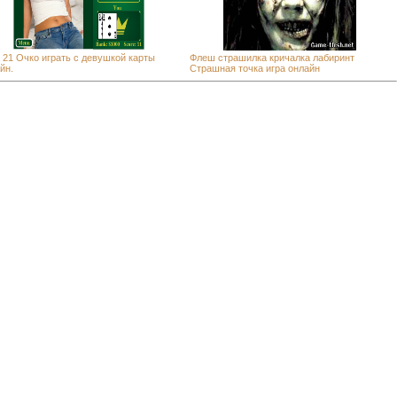
 21 Очко играть с девушкой карты
Флеш страшилка кричалка лабиринт
йн.
Страшная точка игра онлайн