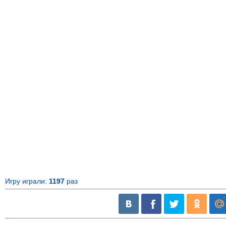
Игру играли:
1197
раз