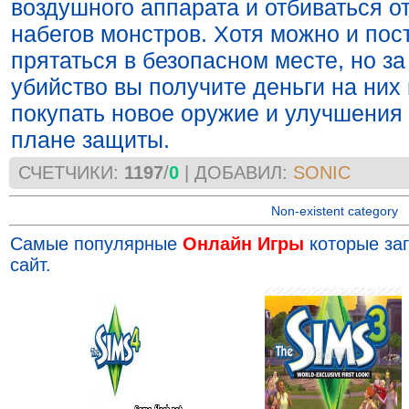
воздушного аппарата и отбиваться о
набегов монстров. Хотя можно и пос
прятаться в безопасном месте, но з
убийство вы получите деньги на них
покупать новое оружие и улучшения
плане защиты.
СЧЕТЧИКИ
:
1197
/
0
|
ДОБАВИЛ
:
SONIC
Non-existent category
Самые популярные
Онлайн Игры
которые заг
сайт.