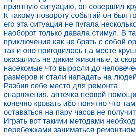
приятную ситуацию, он совершил кр
К такому повороту событий он был го
его эта ситуация не пугала несколько
наоборот только давала стимул. В т
приключение как не брать с собой о
так и оно пригодилось на месте кру
оказались не дикие животные, а ско
насекомые что выросли до человече
размеров и стали нападать на людей
Разбив себе место для ремонта
снаряжения, аптечка первой помощи
конечно кровать ибо понятно что там
оставаться на пару часов не получит
Играть вот такими методами необхо
перебежками заниматься ремонтном