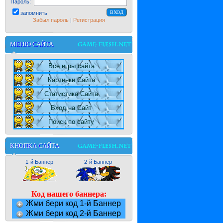
Пароль:
запомнить
Забыл пароль
|
Регистрация
МЕНЮ САЙТА
Все игры сайта
Картинки Сайта
Статистика Сайта
Вход на Сайт
Поиск по сайту
КНОПКА САЙТА
1-й Баннер
2-й Баннер
Код нашего баннера:
Жми бери код 1-й Баннер
Жми бери код 2-й Баннер