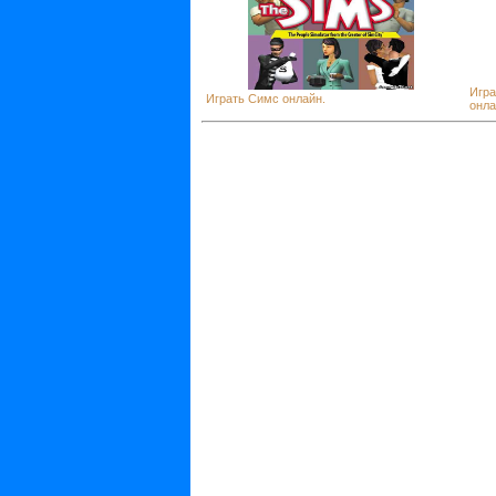
Игра
Играть Симс онлайн.
онла