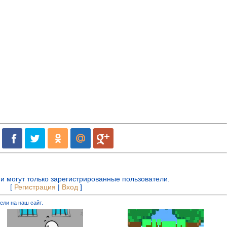
и могут только зарегистрированные пользователи.
[
Регистрация
|
Вход
]
ели на наш сайт.