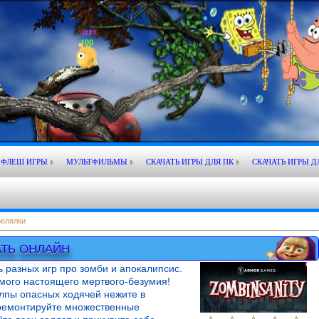
ФЛЕШ ИГРЫ
МУЛЬТФИЛЬМЫ
СКАЧАТЬ ИГРЫ ДЛЯ ПК
СКАЧАТЬ ИГРЫ Д
елялки
АТЬ ОНЛАЙН
 разных игр про зомби и апокалипсис.
мого настоящего мертвого-безумия!
лпы опасных ходячей нежите в
 ремонтируйте множественные