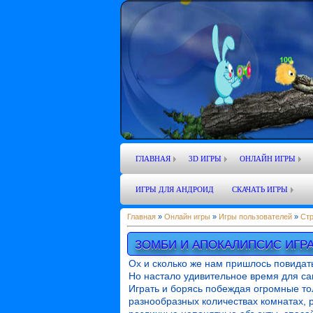
ГЛАВНАЯ
3D ИГРЫ
ОНЛАЙН ИГРЫ
ИГРЫ ДЛЯ АНДРОИД
СКАЧАТЬ ИГРЫ
Главная
»
Онлайн игры
»
Игры пользователей
»
Стр
ЗОМБИ И АПОКАЛИПСИС ИГР
Ох и сколько же нам пришлось повидать
Но настало удивительное время для са
Играть и борясь побеждая огромные то
разнообразных количествах комнатах,