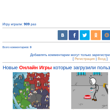
Игру играли:
909
раз
Всего комментариев
:
0
Добавлять комментарии могут только зарегистр
[
Регистрация
|
Вход
]
Новые
Онлайн Игры
которые загрузили польз