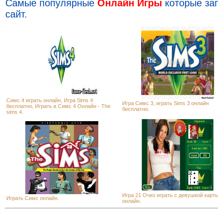
Самые популярные
Онлайн Игры
которые заг
сайт.
Симс 4 играть онлайн, Игра Sims 4
Игра Симс 3, играть Sims 3 онлайн
бесплатно, Играть в Симс 4 Онлайн - The
бесплатно.
sims 4.
Игра 21 Очко играть с девушкой карт
Играть Симс онлайн.
онлайн.