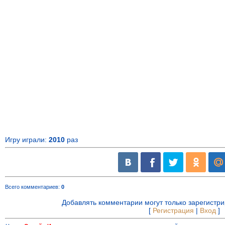
Игру играли:
2010
раз
Всего комментариев
:
0
Добавлять комментарии могут только зарегистр
[
Регистрация
|
Вход
]