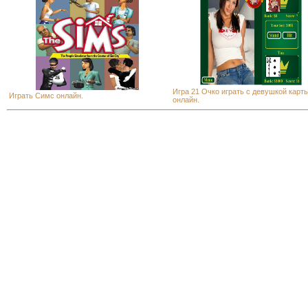
Игра 21 Очко играть с девушкой карт
Играть Симс онлайн.
онлайн.