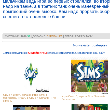
мальчикам ведь игра во первых стрелялка, во втор
надо на танке, а в третьих танк очень маневренный
прыгающий очень высоко. Вам надо прорвать обор
снести его сторожевые башни.
СЧЕТЧИКИ
:
2010
/
34
|
ДОБАВИЛ
:
БАРАБАШКА
|
АВТОР
: ZORRO TANK
Non-existent category
Самые популярные
Онлайн Игры
которые загрузили пользователи на наш сайт.
Симс 4 играть онлайн, Игра Sims 4
Игра Симс 3, играть Sims 3 онлайн
бесплатно, Играть в Симс 4 Онлайн - The
бесплатно.
sims 4.