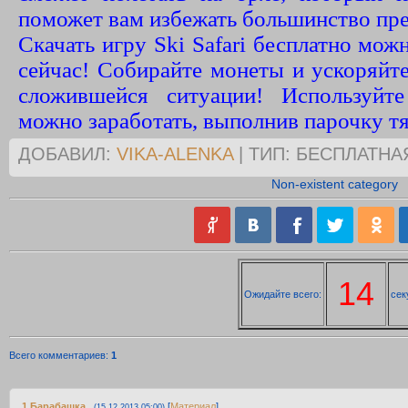
поможет вам избежать большинство пре
Скачать игру Ski Safari бесплатно мож
сейчас! Собирайте монеты и ускоряйте
сложившейся ситуации! Используйт
можно заработать, выполнив парочку т
ДОБАВИЛ:
VIKA-ALENKA
| ТИП: БЕСПЛАТНА
Non-existent category
13
Ожидайте всего:
сек
Всего комментариев
:
1
1
Барабашка
[
Материал
]
(15.12.2013 05:00)