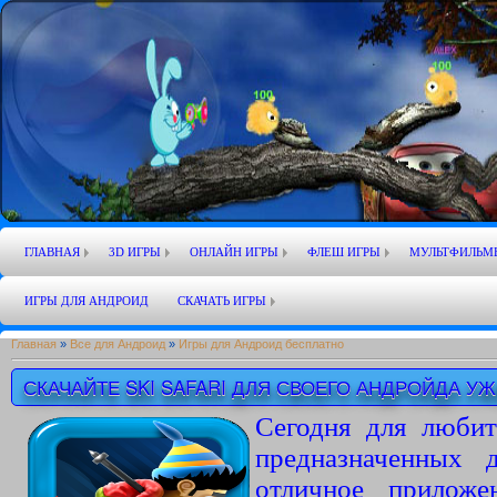
ГЛАВНАЯ
3D ИГРЫ
ОНЛАЙН ИГРЫ
ФЛЕШ ИГРЫ
МУЛЬТФИЛЬМ
ИГРЫ ДЛЯ АНДРОИД
СКАЧАТЬ ИГРЫ
Главная
»
Все для Андроид
»
Игры для Андроид бесплатно
СКАЧАЙТЕ SKI SAFARI ДЛЯ СВОЕГО АНДРОЙДА УЖ
Сегодня для любит
предназначенных 
отличное приложе