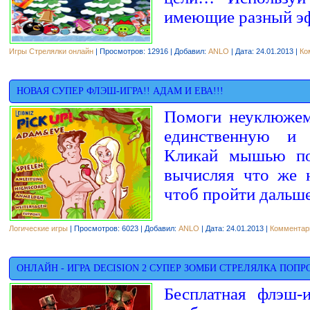
имеющие разный э
Игры Стрелялки онлайн
| Просмотров: 12916 | Добавил:
ANLO
| Дата:
24.01.2013
|
Ко
НОВАЯ СУПЕР ФЛЭШ-ИГРА!! АДАМ И ЕВА!!!
Помоги неуклюже
единственную и 
Кликай мышью по
вычисляя что же 
чтоб пройти дальше
Логические игры
| Просмотров: 6023 | Добавил:
ANLO
| Дата:
24.01.2013
|
Комментари
ОНЛАЙН - ИГРА DECISION 2 СУПЕР ЗОМБИ СТРЕЛЯЛКА ПОПР
Бесплатная флэш-