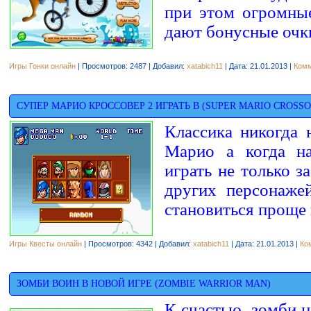
при этом огромны
дают бонусные очк
Игры Гонки онлайн
| Просмотров: 2487 | Добавил:
xatabich11
| Дата:
21.01.2013
|
Комм
СУПЕР МАРИО КРОССОВЕР 2 ИГРАТЬ В (SUPER MARIO CROSS
Классика никогда 
Марио а когда на
играть не только з
других персонаже
становиться проще 
Игры Квесты онлайн
| Просмотров: 4342 | Добавил:
xatabich11
| Дата:
21.01.2013
|
Ко
ЗОМБИ ВОИН В НОВОЙ ИГРЕ (ZOMBIE WARRIOR MAN)
К счастью, зомби 