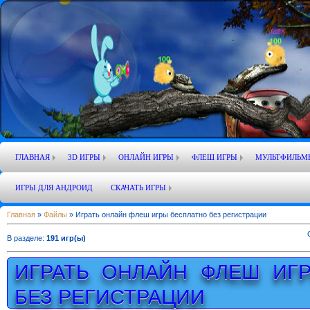
ГЛАВНАЯ
3D ИГРЫ
ОНЛАЙН ИГРЫ
ФЛЕШ ИГРЫ
МУЛЬТФИЛЬМ
ИГРЫ ДЛЯ АНДРОИД
СКАЧАТЬ ИГРЫ
Главная
»
Файлы
» Играть онлайн флеш игры бесплатно без регистрации
В разделе
:
191 игр(ы)
ИГРАТЬ ОНЛАЙН ФЛЕШ ИГ
БЕЗ РЕГИСТРАЦИИ