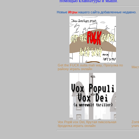
помощью клавиатуры и мыши.
Новые
Игры
нашего сайта добавленные недавно.
Get the FUCK outta mah way, Прогулка по
Мист
району играть онлайн
Vox Popili vox Dei, Крутая пиксельная
Zomb
бродилка играть онлайн
унич