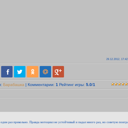
29.12.2012, 17:42
л
:
Барабашка
|
Комментарии
:
1
Рейтинг игры
:
5.0
/
1
 один раз прикольно. Правда мотоцикл не устойчивый и падал много раз, но советую поигра