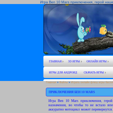
Игра Ben 10 Mars приключения, герой нашей
ГЛАВНАЯ
3D ИГРЫ
ОНЛАЙН ИГРЫ
ИГРЫ ДЛЯ АНДРОИД
СКАЧАТЬ ИГРЫ
Главная
»
Файлы
»
Играть онлайн флеш игры беспл
ПРИКЛЮЧЕНИЯ БЕН 10 MARS
Игра Ben 10 Mars приключения, герой
назначения, во чтобы то не встало вп
аккуратно мотоцикл может перевернутся. 