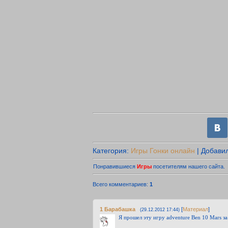
Категория
:
Игры Гонки онлайн
|
Добави
Понравившиеся
Игры
посетителям нашего сайта.
Всего комментариев
:
1
1
Барабашка
[
Материал
]
(29.12.2012 17:44)
Я прошел эту игру adventure Ben 10 Mars за