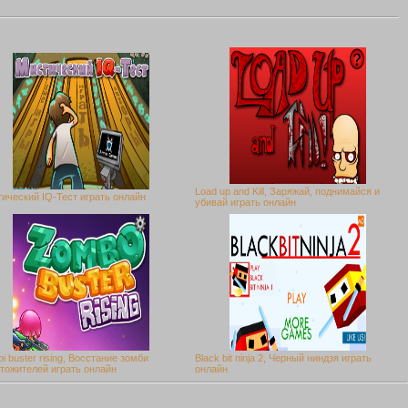
Load up and Kill, Заряжай, поднимайся и
ический IQ-Тест играть онлайн
убивай играть онлайн
i buster rising, Восстание зомби
Black bit ninja 2, Черный ниндзя играть
тожителей играть онлайн
онлайн