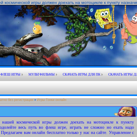
 космической игры должен доехать на мотоцикле к пункту назначени
ФЛЕШ ИГРЫ
МУЛЬТФИЛЬМЫ
СКАЧАТЬ ИГРЫ ДЛЯ ПК
СКАЧАТЬ ИГРЫ Д
атно без регистрации
»
Игры Гонки онлайн
 нашей космической игры должен доехать на мотоцикле к пункту
еодолейте весь путь во флеш игре, играть не сложно но ехать надо
Предлагаем вам онлайн бесплатно только у нас на сайте. Управление с