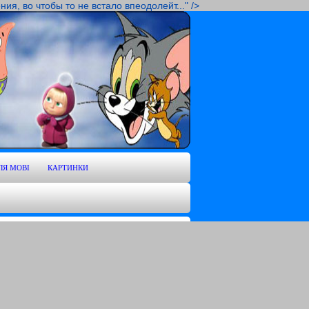
я, во чтобы то не встало впеодолейт..." />
ЛЯ MOBI
КАРТИНКИ