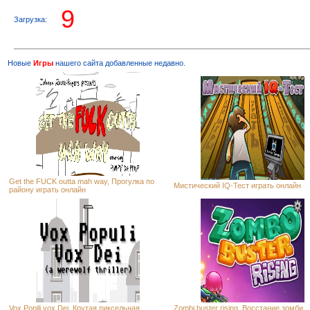
8
Загрузка:
Новые
Игры
нашего сайта добавленные недавно.
Get the FUCK outta mah way, Прогулка по
Мистический IQ-Тест играть онлайн
району играть онлайн
Vox Popili vox Dei, Крутая пиксельная
Zombi buster rising, Восстание зомби