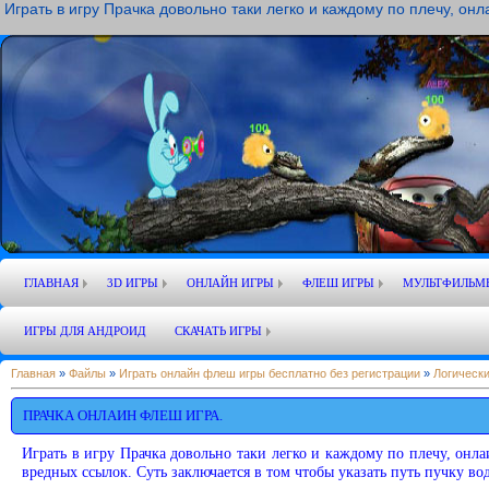
Играть в игру Прачка довольно таки легко и каждому по плечу, он
ГЛАВНАЯ
3D ИГРЫ
ОНЛАЙН ИГРЫ
ФЛЕШ ИГРЫ
МУЛЬТФИЛЬМ
ИГРЫ ДЛЯ АНДРОИД
СКАЧАТЬ ИГРЫ
Главная
»
Файлы
»
Играть онлайн флеш игры бесплатно без регистрации
»
Логически
ПРАЧКА ОНЛАИН ФЛЕШ ИГРА.
Играть в игру Прачка довольно таки легко и каждому по плечу, онл
вредных ссылок. Суть заключается в том чтобы указать путь пучку во