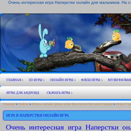
Очень интересная игра Наперстки онлайн для мальчиков. На ст
ГЛАВНАЯ
3D ИГРЫ
ОНЛАЙН ИГРЫ
ФЛЕШ ИГРЫ
МУЛЬТФИЛЬМ
ИГРЫ ДЛЯ АНДРОИД
СКАЧАТЬ ИГРЫ
Главная
»
Файлы
»
Играть онлайн флеш игры бесплатно без регистрации
»
Игры Стр
ИГРА В НАПЕРСТКИ ОНЛАЙН ИГРА.
Очень интересная игра Наперстки он