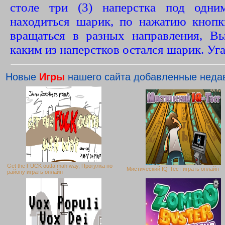
столе три (3) наперстка под одни
находиться шарик, по нажатию кнопк
вращаться в разных направления, В
каким из наперстков остался шарик. Уг
Новые
Игры
нашего сайта добавленные неда
Get the FUCK outta mah way, Прогулка по
Мистический IQ-Тест играть онлайн
району играть онлайн