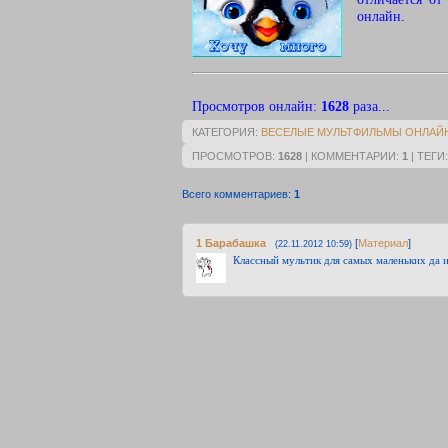
онлайн.
Просмотров онлайн
:
1628
раза...
КАТЕГОРИЯ
:
ВЕСЕЛЫЕ МУЛЬТФИЛЬМЫ ОНЛАЙ
ПРОСМОТРОВ
:
1628
|
КОММЕНТАРИИ
:
1
|
ТЕГИ
Всего комментариев
:
1
1
Барабашка
[
Материал
]
(22.11.2012 10:59)
Классный мультик для самых маленьких да 