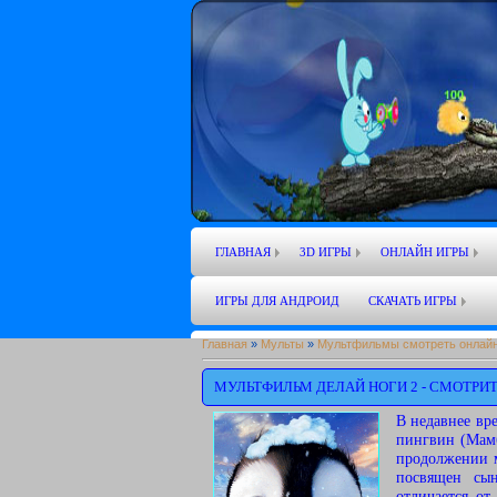
ГЛАВНАЯ
3D ИГРЫ
ОНЛАЙН ИГРЫ
ИГРЫ ДЛЯ АНДРОИД
СКАЧАТЬ ИГРЫ
Главная
»
Мульты
»
Мультфильмы смотреть онлайн
МУЛЬТФИЛЬМ ДЕЛАЙ НОГИ 2 - СМОТРИ
В недавнее вр
пингвин (Мамб
продолжении м
посвящен сы
отличается о