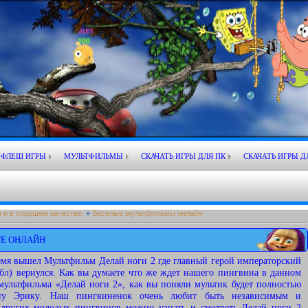
ФЛЕШ ИГРЫ
МУЛЬТФИЛЬМЫ
СКАЧАТЬ ИГРЫ ДЛЯ ПК
СКАЧАТЬ ИГРЫ Д
 и в хорошем качестве.
»
Веселые мультфильмы онлайн
ТЕ ОНЛАЙН
емя вышел Мультфильм Делай ноги 2 где главный герой императорский
л) вернулся. Как вы думаете что же ждет нашего пингвина в данном
ультфильма «Делай ноги 2», как вы поняли мультик будет полностью
ну Эрику. Наш пингвиненок очень любит быть независимым и
т других молодых пингвинов можно узнать и смотреть Делай ноги 2