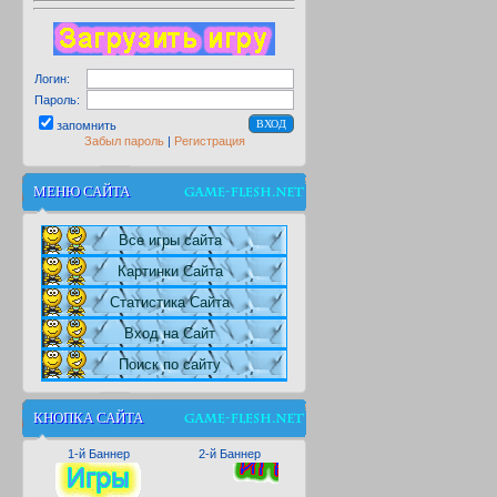
Логин:
Пароль:
запомнить
Забыл пароль
|
Регистрация
МЕНЮ САЙТА
Все игры сайта
Картинки Сайта
Статистика Сайта
Вход на Сайт
Поиск по сайту
КНОПКА САЙТА
1-й Баннер
2-й Баннер