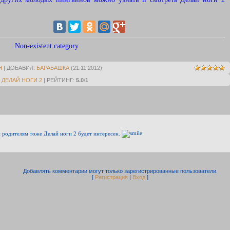
Non-existent category
Н
|
ДОБАВИЛ
:
БАРАБАШКА
(21.11.2012)
:
ДЕЛАЙ НОГИ 2
|
РЕЙТИНГ
:
5.0
/
1
и родителям тоже Делай ноги 2 будет интересен.
Добавлять комментарии могут только зарегистрированные пользователи.
[
Регистрация
|
Вход
]