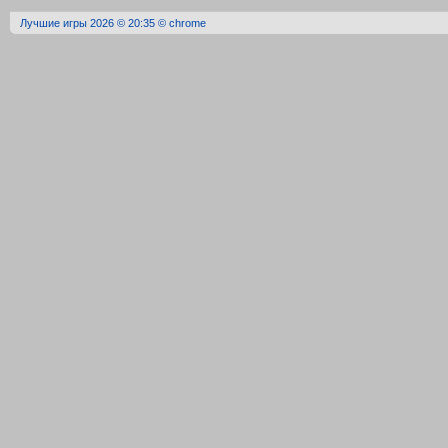
Лучшие игры 2026 © 20:35 © chrome