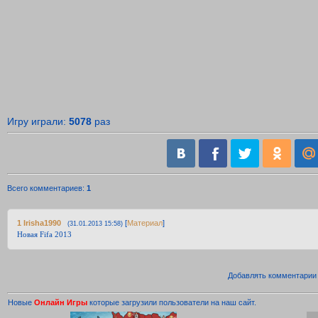
Игру играли:
5078
раз
Всего комментариев
:
1
1
Irisha1990
[
Материал
]
(31.01.2013 15:58)
Новая Fifa 2013
Добавлять комментарии 
Новые
Онлайн Игры
которые загрузили пользователи на наш сайт.